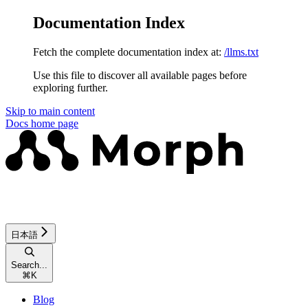
Documentation Index
Fetch the complete documentation index at:
/llms.txt
Use this file to discover all available pages before
exploring further.
Skip to main content
Docs
home page
日本語
Search...
⌘
K
Blog