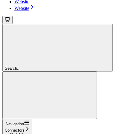
Website
Website
Search...
Navigation
Connectors