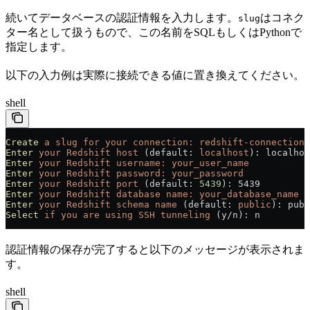
続いてデータベースの認証情報を入力します。
はコネク
slug
ター名として扱うもので、この名前をSQLもしくはPythonで
指定します。
以下の入力例は実際に接続できる値に置き換えてください。
shell
Create
 a
 slug
 for
 your
 connection:
 redshift-connection
Enter
 your
 Redshift
 host
 (default: 
localhost
): localhos
Enter
 your
 Redshift
 username:
 your_user_name
Enter
 your
 Redshift
 password:
 your_password
Enter
 your
 Redshift
 port
 (default: 
5439
): 5439
Enter
 your
 Redshift
 database
 name:
 your_database_name
Enter
 your
 Redshift
 schema
 name
 (default: 
public
): publ
Select
 if
 you
 are
 using
 SSH
 tunneling
 (y/n): n
認証情報の保存が完了すると以下のメッセージが表示されま
す。
shell