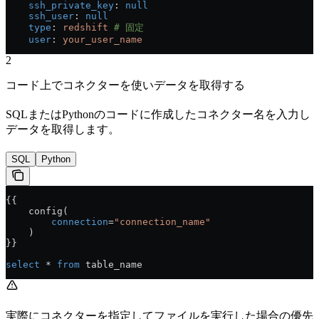
    ssh_private_key
: 
null
    ssh_user
: 
null
    type
: 
redshift
 # 固定
    user
: 
your_user_name
2
コード上でコネクターを使いデータを取得する
SQLまたはPythonのコードに作成したコネクター名を入力し
データを取得します。
SQL
Python
{{
    config(
        connection
=
"connection_name"
    )
}}
select
 * 
from
 table_name
実際にコネクターを指定してファイルを実行した場合の優先