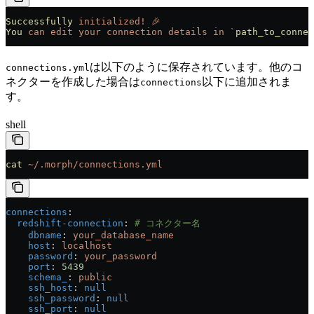
Successfully
 initialized!
 🎉
You
 can
 edit
 your
 connection
 details
 in
 `
path_to_connec
は以下のように保存されています。他のコ
connections.yml
ネクターを作成した場合は
以下に追加されま
connections
す。
shell
cat
 ~/.morph/connections.yml
connections
:
  redshift-connection
: 
# コネクター名
    dbname
: 
your_database_name
    host
: 
localhost
    password
: 
your_password
    port
: 
5439
    schema_
: 
public
    ssh_host
: 
null
    ssh_password
: 
null
    ssh_port
: 
null