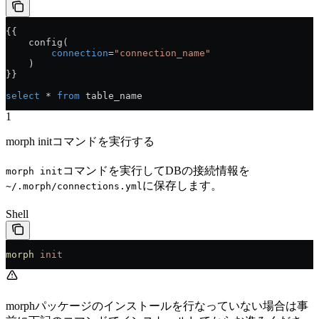
{{
    config(
        connection
=
"connection_name"
    )
}}
select
 * 
from
 table_name
1
morph initコマンドを実行する
コマンドを実行してDBの接続情報を
morph init
に保存します。
~/.morph/connections.yml
Shell
morph
 init
morphパッケージのインストールを行なっていない場合は事