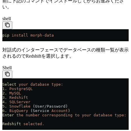
前に下記のコマンドでインストールしてからお進みくださ
い。
shell
pip
 install
 morph-data
対話式のインターフェースでデータベースの種類一覧が表示
されるのでRedshiftを選択します。
Shell
Select
 your
 database
 type:
1.
 PostgreSQL
2.
 MySQL
3.
 Redshift
4.
 SQLServer
5.
 Snowflake
 (User/Password)
6.
 BigQuery
 (Service 
Account
)
Enter
 the
 number
 corresponding
 to
 your
 database
 type:
 3
Redshift
 selected.