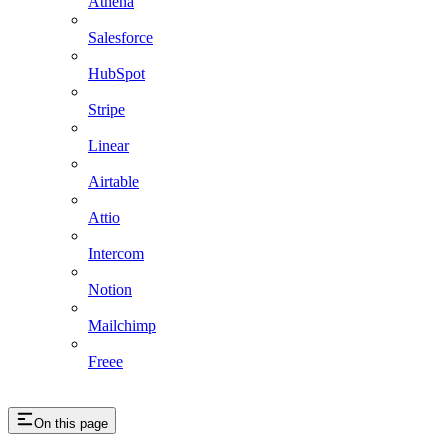
Athena
Salesforce
HubSpot
Stripe
Linear
Airtable
Attio
Intercom
Notion
Mailchimp
Freee
On this page