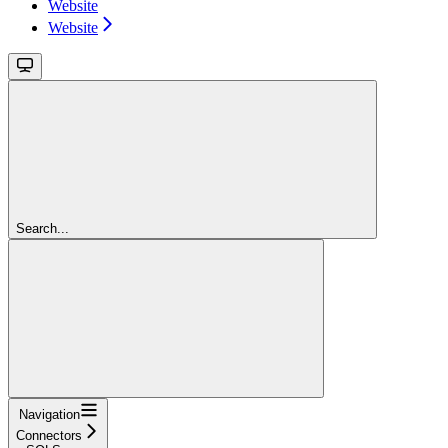
Website
Website
Search...
Navigation
Connectors