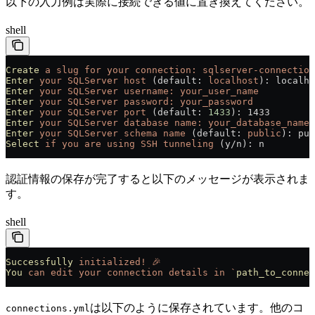
以下の入力例は実際に接続できる値に置き換えてください。
shell
Create
 a
 slug
 for
 your
 connection:
 sqlserver-connection
Enter
 your
 SQLServer
 host
 (default: 
localhost
): localho
Enter
 your
 SQLServer
 username:
 your_user_name
Enter
 your
 SQLServer
 password:
 your_password
Enter
 your
 SQLServer
 port
 (default: 
1433
): 1433
Enter
 your
 SQLServer
 database
 name:
 your_database_name
Enter
 your
 SQLServer
 schema
 name
 (default: 
public
): pub
Select
 if
 you
 are
 using
 SSH
 tunneling
 (y/n): n
認証情報の保存が完了すると以下のメッセージが表示されま
す。
shell
Successfully
 initialized!
 🎉
You
 can
 edit
 your
 connection
 details
 in
 `
path_to_connec
は以下のように保存されています。他のコ
connections.yml