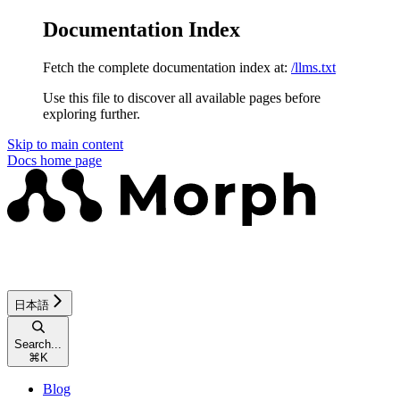
Documentation Index
Fetch the complete documentation index at:
/llms.txt
Use this file to discover all available pages before
exploring further.
Skip to main content
Docs
home page
日本語
Search...
⌘
K
Blog