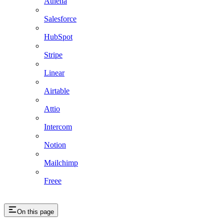
Athena
Salesforce
HubSpot
Stripe
Linear
Airtable
Attio
Intercom
Notion
Mailchimp
Freee
On this page