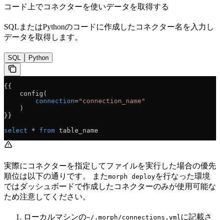
コード上でコネクターを使いデータを取得する
SQLまたはPythonのコードに作成したコネクター名を入力し
データを取得します。
SQL
Python
{{
    config(
        connection
=
"connection_name"
    )
}}
select
 * 
from
 table_name
実際にコネクターを指定してファイルを実行した場合の優先
順位は以下の通りです。 また
を行なった環境
morph deploy
ではダッシュボードで作成したコネクターのみが使用可能な
ため注意してください。
ローカルマシンの
に記載さ
~/.morph/connections.yml