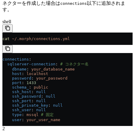
ネクターを作成した場合は
以下に追加されま
connections
す。
shell
cat
 ~/.morph/connections.yml
connections
:
  sqlserver-connection
: 
# コネクター名
    dbname
: 
your_database_name
    host
: 
localhost
    password
: 
your_password
    port
: 
1433
    schema_
: 
public
    ssh_host
: 
null
    ssh_password
: 
null
    ssh_port
: 
null
    ssh_private_key
: 
null
    ssh_user
: 
null
    type
: 
mssql
 # 固定
    user
: 
your_user_name
2