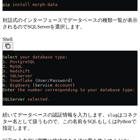
pip
 install
 morph-data
対話式のインターフェースでデータベースの種類一覧が表示
されるのでSQLServerを選択します。
Shell
Select
 your
 database
 type:
1.
 PostgreSQL
2.
 MySQL
3.
 Redshift
4.
 SQLServer
5.
 Snowflake
 (User/Password)
6.
 BigQuery
 (Service 
Account
)
Enter
 the
 number
 corresponding
 to
 your
 database
 type:
 4
SQLServer
 selected.
続いてデータベースの認証情報を入力します。
はコネク
slug
ター名として扱うもので、この名前をSQLもしくはPythonで
指定します。