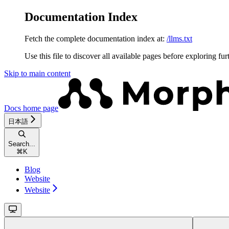
Documentation Index
Fetch the complete documentation index at:
/llms.txt
Use this file to discover all available pages before exploring fur
Skip to main content
Docs
home page
日本語
Search...
⌘
K
Blog
Website
Website