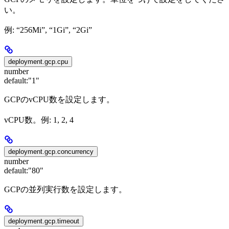
い。
例: “256Mi”, “1Gi”, “2Gi”
deployment.gcp.cpu
number
default:
"1"
GCPのvCPU数を設定します。
vCPU数。例: 1, 2, 4
deployment.gcp.concurrency
number
default:
"80"
GCPの並列実行数を設定します。
deployment.gcp.timeout