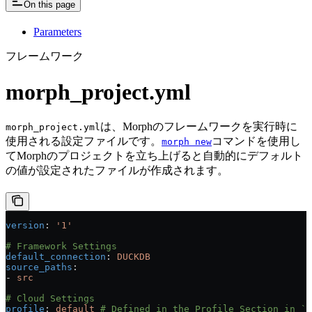
On this page
Parameters
フレームワーク
morph_project.yml
は、Morphのフレームワークを実行時に
morph_project.yml
使用される設定ファイルです。
コマンドを使用し
morph new
てMorphのプロジェクトを立ち上げると自動的にデフォルト
の値が設定されたファイルが作成されます。
version
: 
'1'
# Framework Settings
default_connection
: 
DUCKDB
source_paths
:
- 
src
# Cloud Settings
profile
: 
default
 # Defined in the Profile Section in `~