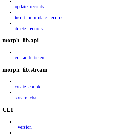
update_records
insert_or_update_records
delete_records
morph_lib.api
get_auth_token
morph_lib.stream
create_chunk
stream_chat
CLI
--version