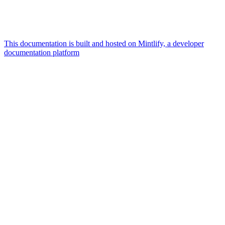
This documentation is built and hosted on Mintlify, a developer
documentation platform