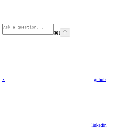
⌘
I
x
github
linkedin