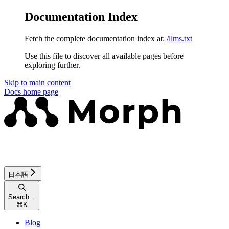
Documentation Index
Fetch the complete documentation index at:
/llms.txt
Use this file to discover all available pages before
exploring further.
Skip to main content
Docs
home page
日本語
Search...
⌘
K
Blog