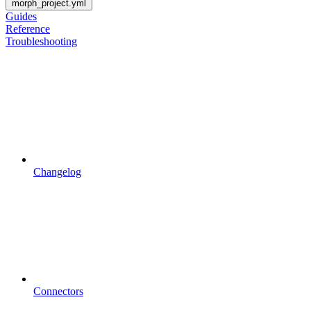
morph_project.yml
Guides
Reference
Troubleshooting
Changelog
Connectors