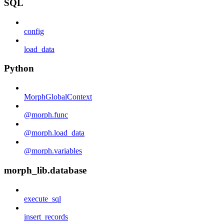
SQL
config
load_data
Python
MorphGlobalContext
@morph.func
@morph.load_data
@morph.variables
morph_lib.database
execute_sql
insert_records