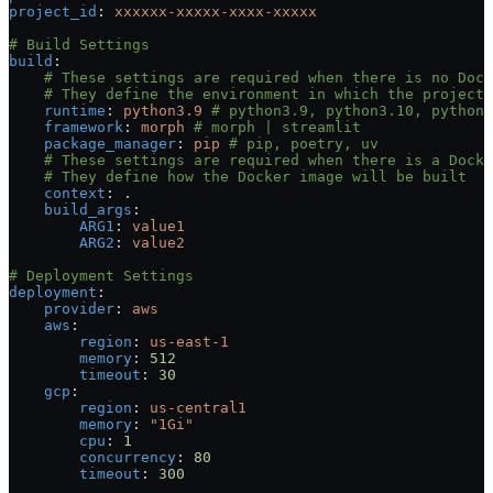
project_id
: 
xxxxxx-xxxxx-xxxx-xxxxx
# Build Settings
build
:
    # These settings are required when there is no Dock
    # They define the environment in which the project 
    runtime
: 
python3.9
 # python3.9, python3.10, python3
    framework
: 
morph
 # morph | streamlit
    package_manager
: 
pip
 # pip, poetry, uv
    # These settings are required when there is a Docke
    # They define how the Docker image will be built
    context
: 
.
    build_args
:
        ARG1
: 
value1
        ARG2
: 
value2
# Deployment Settings
deployment
:
    provider
: 
aws
    aws
:
        region
: 
us-east-1
        memory
: 
512
        timeout
: 
30
    gcp
:
        region
: 
us-central1
        memory
: 
"1Gi"
        cpu
: 
1
        concurrency
: 
80
        timeout
: 
300