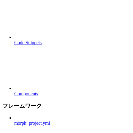
Code Snippets
Components
フレームワーク
morph_project.yml