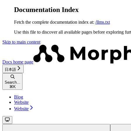
Documentation Index
Fetch the complete documentation index at:
/llms.txt
Use this file to discover all available pages before exploring fur
Skip to main content
Docs
home page
日本語
Search...
⌘
K
Blog
Website
Website