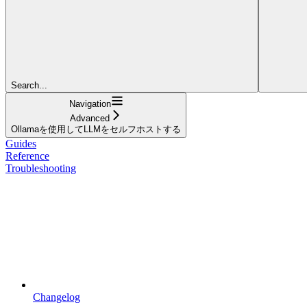
Search...
Navigation
Advanced
Ollamaを使用してLLMをセルフホストする
Guides
Reference
Troubleshooting
Changelog