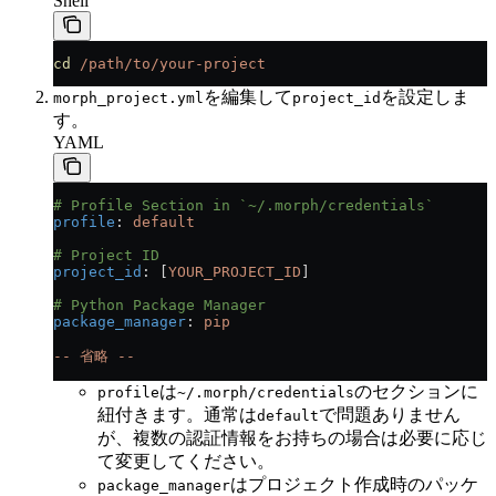
Shell
cd
 /path/to/your-project
を編集して
を設定しま
morph_project.yml
project_id
す。
YAML
# Profile Section in `~/.morph/credentials`
profile
: 
default
# Project ID
project_id
: [
YOUR_PROJECT_ID
]
# Python Package Manager
package_manager
: 
pip
-- 省略 --
は
のセクションに
profile
~/.morph/credentials
紐付きます。通常は
で問題ありません
default
が、複数の認証情報をお持ちの場合は必要に応じ
て変更してください。
はプロジェクト作成時のパッケ
package_manager