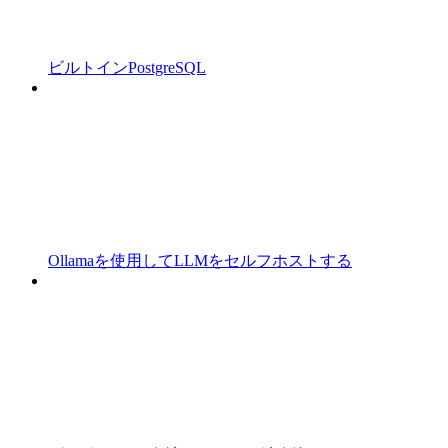
ビルトインPostgreSQL
Ollamaを使用してLLMをセルフホストする