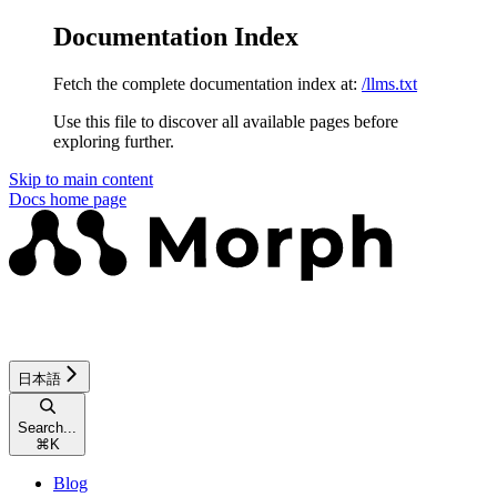
Documentation Index
Fetch the complete documentation index at:
/llms.txt
Use this file to discover all available pages before
exploring further.
Skip to main content
Docs
home page
日本語
Search...
⌘
K
Blog