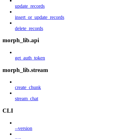
update_records
insert_or_update_records
delete_records
morph_lib.api
get_auth_token
morph_lib.stream
create_chunk
stream_chat
CLI
--version