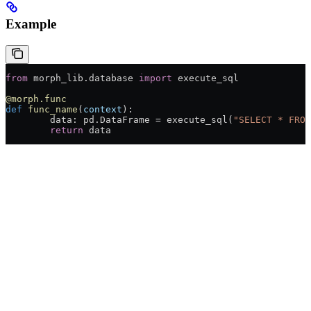
Example
from
 morph_lib.database 
import
 execute_sql
@morph.func
def
 func_name
(
context
):
	data: pd.DataFrame = execute_sql(
"SELECT * FROM
	return
 data