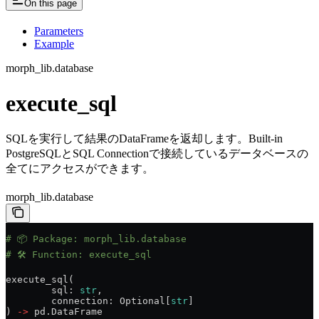
On this page
Parameters
Example
morph_lib.database
execute_sql
SQLを実行して結果のDataFrameを返却します。Built-in
PostgreSQLとSQL Connectionで接続しているデータベースの
全てにアクセスができます。
morph_lib.database
# 📦 Package: morph_lib.database
# 🛠️ Function: execute_sql
execute_sql(
	sql: 
str
,
	connection: Optional[
str
]
) 
->
 pd.DataFrame