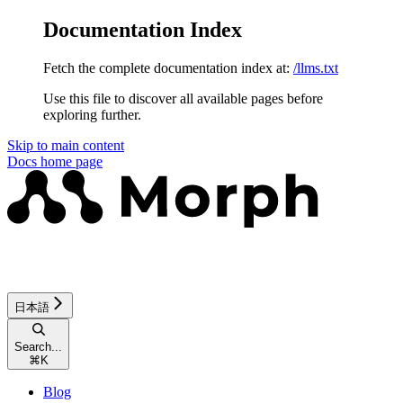
Documentation Index
Fetch the complete documentation index at:
/llms.txt
Use this file to discover all available pages before
exploring further.
Skip to main content
Docs
home page
日本語
Search...
⌘
K
Blog