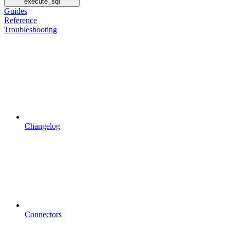
execute_sql
Guides
Reference
Troubleshooting
Changelog
Connectors