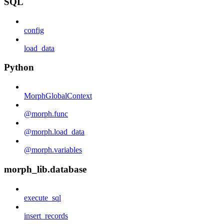
SQL
config
load_data
Python
MorphGlobalContext
@morph.func
@morph.load_data
@morph.variables
morph_lib.database
execute_sql
insert_records