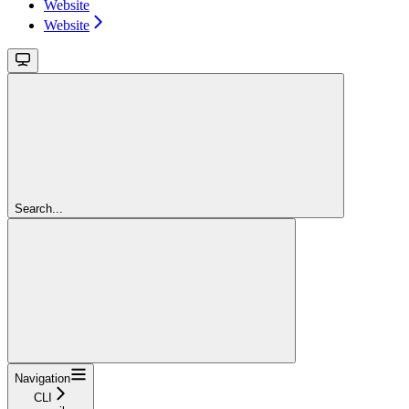
Website
Website
Search...
Navigation
CLI