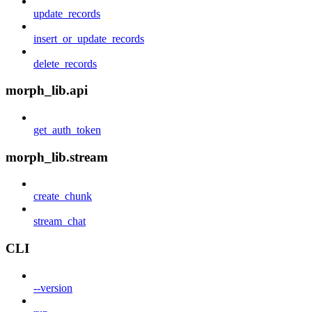
update_records
insert_or_update_records
delete_records
morph_lib.api
get_auth_token
morph_lib.stream
create_chunk
stream_chat
CLI
--version