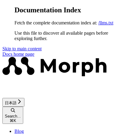
Documentation Index
Fetch the complete documentation index at:
/llms.txt
Use this file to discover all available pages before
exploring further.
Skip to main content
Docs
home page
日本語
Search...
⌘
K
Blog