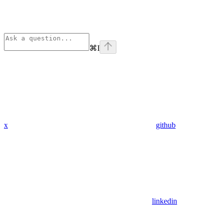
⌘
I
x
github
linkedin