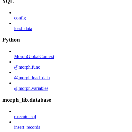
SQL
config
load_data
Python
MorphGlobalContext
@morph.func
@morph.load_data
@morph.variables
morph_lib.database
execute_sql
insert_records