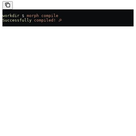
workdir
 $ 
morph
 compile
Successfully
 compiled!
 🎉