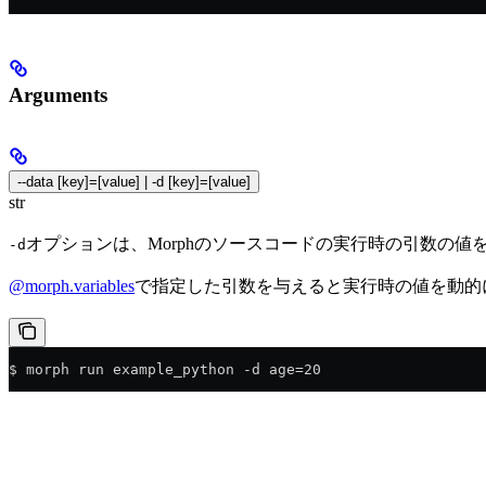
Arguments
--data [key]=[value] | -d [key]=[value]
str
オプションは、Morphのソースコードの実行時の引数の値
-d
@morph.variables
で指定した引数を与えると実行時の値を動的
$ morph run example_python -d age=20