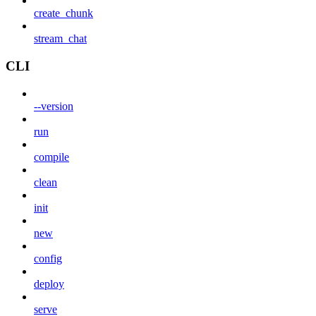
create_chunk
stream_chat
CLI
--version
run
compile
clean
init
new
config
deploy
serve