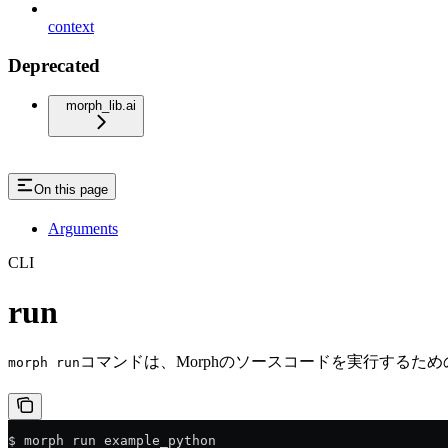
context
Deprecated
morph_lib.ai
On this page
Arguments
CLI
run
コマンドは、Morphのソースコードを実行するた
morph run
$ morph run example_python