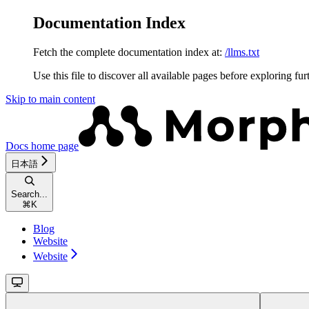
Documentation Index
Fetch the complete documentation index at:
/llms.txt
Use this file to discover all available pages before exploring fur
Skip to main content
Docs
home page
日本語
Search...
⌘
K
Blog
Website
Website