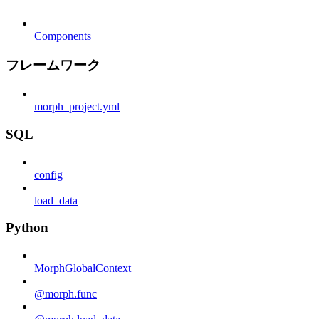
Components
フレームワーク
morph_project.yml
SQL
config
load_data
Python
MorphGlobalContext
@morph.func