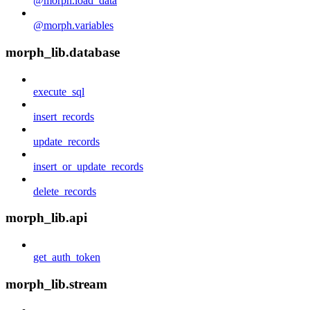
@morph.load_data
@morph.variables
morph_lib.database
execute_sql
insert_records
update_records
insert_or_update_records
delete_records
morph_lib.api
get_auth_token
morph_lib.stream