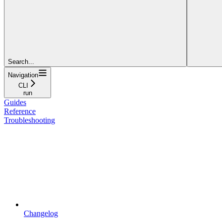
Search...
Navigation
CLI
run
Guides
Reference
Troubleshooting
Changelog