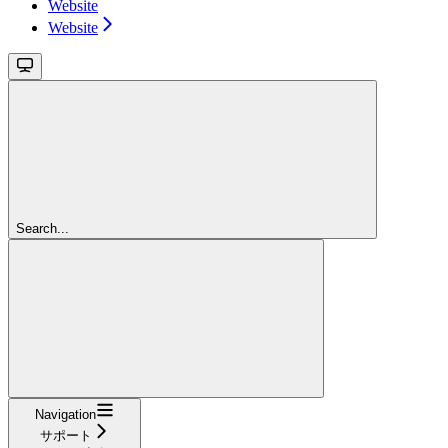
Website
Website
Search...
Navigation
サポート