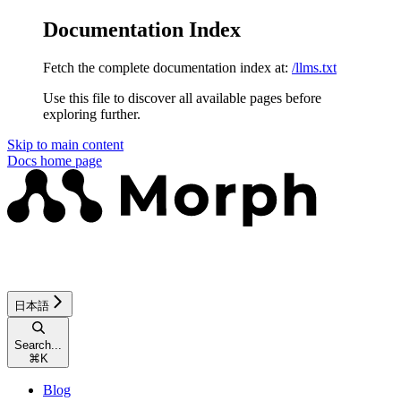
Documentation Index
Fetch the complete documentation index at:
/llms.txt
Use this file to discover all available pages before
exploring further.
Skip to main content
Docs
home page
日本語
Search...
⌘
K
Blog